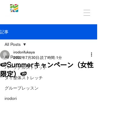
記事
All Posts
irodorifukaya
All Posts
2022年7月30日
読了時間: 1分
🍉Summerキャンペーン（女性
パーソナルストレッチ
限定）🍉
タイ整体ストレッチ
グループレッスン
irodori