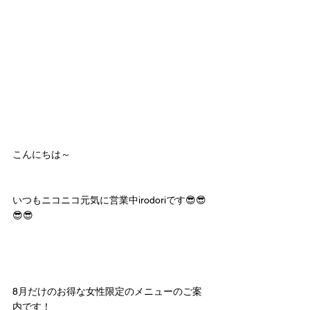
こんにちは～
いつもニコニコ元気に営業中irodoriです😎😎
😎😎
8月だけのお得な女性限定のメニューのご案
内です！