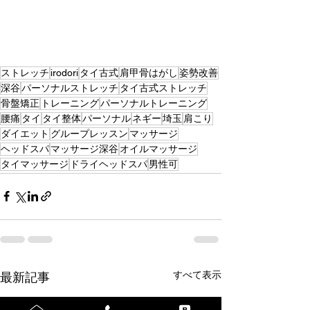
ストレッチ
irodori
タイ古式
肩甲骨はがし
姿勢改善
深谷
パーソナルストレッチ
タイ古式ストレッチ
骨盤矯正
トレーニング
パーソナルトレーニング
腰痛
タイ
タイ整体
パーソナル
ネギー
埼玉
肩こり
ダイエット
グループレッスン
マッサージ
ヘッドスパ
マッサージ深谷
オイルマッサージ
タイマッサージ
ドライヘッドスパ
男性可
すべて表示
最新記事