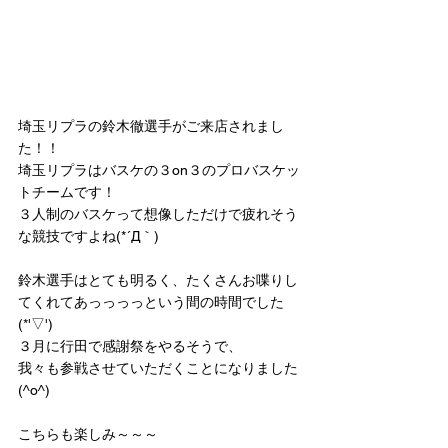
埼玉リプラの鈴木徹選手がご来店されまし
た！！
埼玉リプラはバスケの３on３のプロバスケッ
トチームです！
３人制のバスケって想像しただけで疲れそう
な競技ですよね(*´Д｀)
鈴木選手はとても明るく、たくさんお喋りし
てくれてあっっっっという間の時間でした
(*'▽')
３月に行田で感謝祭をやるそうで、
我々も参戦させていただくことになりました
(^o^)
こちらも楽しみ～～～