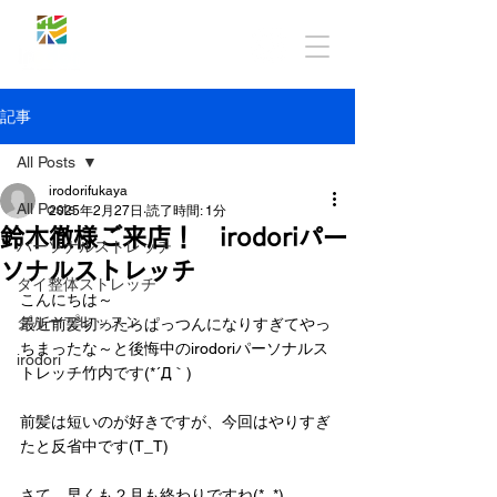
記事
All Posts
irodorifukaya
All Posts
2025年2月27日
読了時間: 1分
鈴木徹様ご来店！ irodoriパー
パーソナルストレッチ
ソナルストレッチ
タイ整体ストレッチ
こんにちは～
グループレッスン
最近前髪切ったらぱっつんになりすぎてやっ
ちまったな～と後悔中のirodoriパーソナルス
irodori
トレッチ竹内です(*´Д｀)
前髪は短いのが好きですが、今回はやりすぎ
たと反省中です(T_T)
さて、早くも２月も終わりですね(*_*)