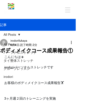
記事
All Posts
irodorifukaya
All Posts
6月4日
読了時間: 2分
ボディメイクコース成果報告①
パーソナルストレッチ
こんにちは☀️
タイ整体ストレッチ
irodoriパーソナルストレッチです
グループレッスン
irodori
お客様のボディメイクコース成果報告🏋️
3ヶ月週２回のトレーニングを実施