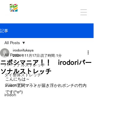
記事
All Posts
irodorifukaya
All Posts
2024年11月17日
読了時間: 1分
ニボシマニア！！ irodoriパー
パーソナルストレッチ
ソナルストレッチ
タイ整体ストレッチ
こんにちは～
グループレッスン
irodori玄関マットが届き浮かれポンチの竹内
です(^o^)
irodori