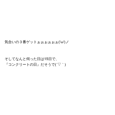
気合いの３番ゲットぉぉぉぉぉぉ('ω')ノ
そしてなんと伺った日は15日で、
『コンクリートの日』だそうで(´▽｀)