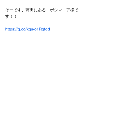
そーです、蒲田にあるニボシマニア様で
す！！
https://g.co/kgs/o1Rqfqd