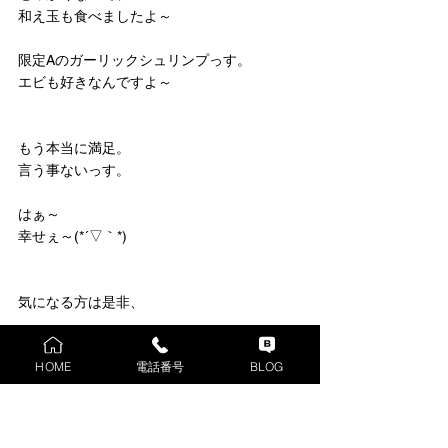
和え玉も食べましたよ～
限定Aのガーリックシュリンプっす。
エビも好きなんですよ～
もう本当に満足。
言う事ないっす。
はぁ～
幸せぇ～(*´▽｀*)
気になる方は是非、
https://www.instagram.com/mania_niboshi10
HOME
電話番号
BLOG
0/
こちらもどうぞ↓↓↓