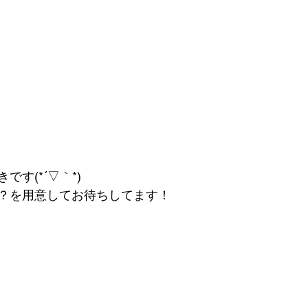
す(*´▽｀*)
？を用意してお待ちしてます！