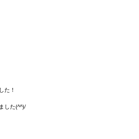
した！
た(^^)/