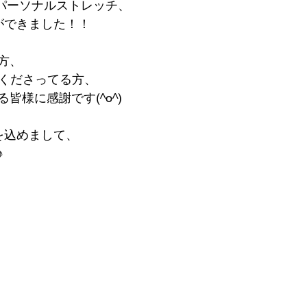
riパーソナルストレッチ、
ができました！！
方、
てくださってる方、
皆様に感謝です(^o^)
を込めまして、
♪