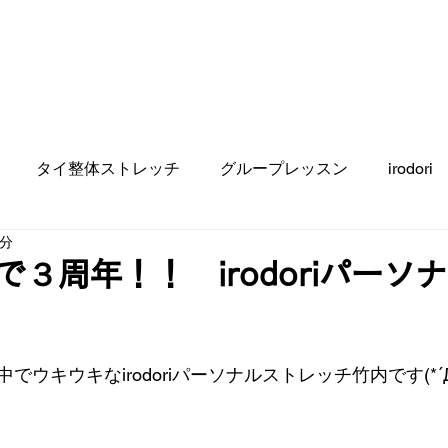
HOME
CONTACT
BLOG
A
MENU
タイ整体ストレッチ
グループレッスン
irodori
1分
３周年！！ irodoriパーソ
ウキウキなirodoriパーソナルストレッチ竹内です(*´