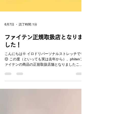
6月7日
読了時間: 1分
ファイテン正規取扱店となりま
した！
こんにちは🌞 イロドリパーソナルストレッチです
😊 この度（といっても実は去年から）、phitenフ
ァイテンの商品の正規取扱店舗となりましたこと
を報告いたします🥳 【ファイテンとは？】 「すべ
ては健康を支えるために」をスローガンに健康を
サポート！アスリートはもちろん、全ての人の
「ボディケアカンパニー」として、健康なカラ
ダ、夢見ることをやめないカラダづくりに貢献し
続ける！ 「ファイテン」という言葉を聞いた方も
少なくないのではないでしょうか？ よく見かける