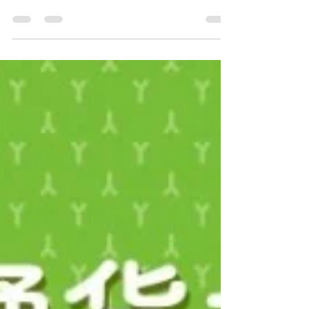
【ボディメイクコースモニター募集のお知らせ】
『ボディメイクコース』とは？？ トレーニング＋
ストレッチ＋食事管理を行います🏋️ ⚫️特徴⚫️ トレ
ーニングだけではなくストレッチも行います🧘 →
筋肉痛にならず次の日に疲れが残りにくい✨ ま
た、酸素BOXも入り放題なので、血流が良くな
り、 疲労回復や免疫力向上効果も期待できます😬
🔴最大の特徴🔴 ボディメイク期間終了後もリバウ
ンドせず “太りにくい身体作り”のメゾットを伝授
します🤫 お申し込み条件 ・3ヶ月で変わりたい明
確な目標がある ・週1回継続して通える ・身体測
定しても構わない ・ビフォアーアフターで写真撮
影OK ・WEBやSNSに掲載可能（顔出しNG可🙆‍♀️）
年齢や性別は問いません😄 前回との変更点 ・週２
回→週１回 お忙しいあなたも是非😁 ・２ヶ月→３
ヶ月 期間を延ばすことでよりリバウンドしにくい
身体へ 続けられるか不安、、、🥲 どんなもんかや
ってみたい🤔 という方、初回体験も行ってますの
でご安心ください😍 気になる方、質問などお気軽
にどうぞ