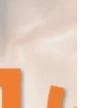
のはスポーツショップですが、なにもスポーツを
する人だけが使う商品ではありません！ 競技力向
上はもちろんですが、日頃の疲労回復や、疲労を
蓄積させない予防対策にもピッタリな商品がたく
さんあります🙌 そんな商品をイロドリ店舗では全
商品《10%オフ》でご購入いただけます🤩店頭に
置いていない商品については、お取寄せも可能で
す📦 ぜひこの機会にファイテン、お試しください
🤗 もちろん、ファイテン商品の購入のみの来店も
可能です！在庫がないと申し訳ないので、ご来店
の前にお電話・DM・公式LINEでのお問い