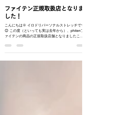
6月7日
読了時間: 1分
ファイテン正規取扱店となりま
した！
こんにちは🌞 イロドリパーソナルストレッチです
😊 この度（といっても実は去年から）、phitenフ
ァイテンの商品の正規取扱店舗となりましたこと
を報告いたします🥳 【ファイテンとは？】 「すべ
ては健康を支えるために」をスローガンに健康を
サポート！アスリートはもちろん、全ての人の
「ボディケアカンパニー」として、健康なカラ
ダ、夢見ることをやめないカラダづくりに貢献し
続ける！ 「ファイテン」という言葉を聞いた方も
少なくないのではないでしょうか？ よく見かける
のはスポーツショップですが、なにもスポーツを
する人だけが使う商品ではありません！ 競技力向
上はもちろんですが、日頃の疲労回復や、疲労を
蓄積させない予防対策にもピッタリな商品がたく
さんあります🙌 そんな商品をイロドリ店舗では全