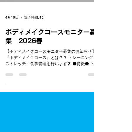
4月10日
読了時間: 1分
ボディメイクコースモニター募
集 2026春
【ボディメイクコースモニター募集のお知らせ】
『ボディメイクコース』とは？？ トレーニング＋
ストレッチ＋食事管理を行います🏋️ ⚫️特徴⚫️ トレ
ーニングだけではなくストレッチも行います🧘 →
筋肉痛にならず次の日に疲れが残りにくい✨ ま
た、酸素BOXも入り放題なので、血流が良くな
り、 疲労回復や免疫力向上効果も期待できます😬
🔴最大の特徴🔴 ボディメイク期間終了後もリバウ
ンドせず “太りにくい身体作り”のメゾットを伝授
します🤫 お申し込み条件 ・3ヶ月で変わりたい明