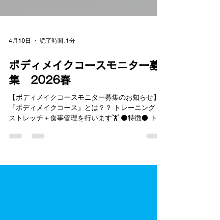
4月10日
読了時間: 1分
ボディメイクコースモニター募
集 2026春
【ボディメイクコースモニター募集のお知らせ】
『ボディメイクコース』とは？？ トレーニング＋
ストレッチ＋食事管理を行います🏋️ ⚫️特徴⚫️ トレ
ーニングだけではなくストレッチも行います🧘 →
筋肉痛にならず次の日に疲れが残りにくい✨ ま
た、酸素BOXも入り放題なので、血流が良くな
り、 疲労回復や免疫力向上効果も期待できます😬
🔴最大の特徴🔴 ボディメイク期間終了後もリバウ
ンドせず “太りにくい身体作り”のメゾットを伝授