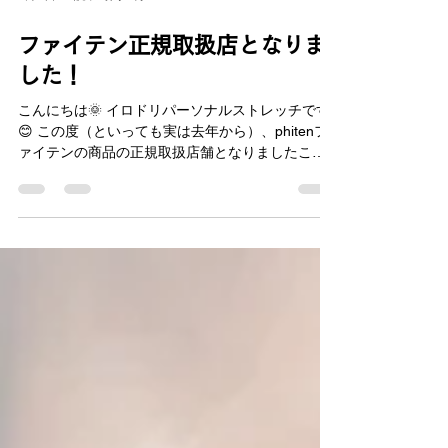
6月7日
読了時間: 1分
ファイテン正規取扱店となりま
した！
こんにちは🌞 イロドリパーソナルストレッチです
😊 この度（といっても実は去年から）、phitenフ
ァイテンの商品の正規取扱店舗となりましたこと
を報告いたします🥳 【ファイテンとは？】 「すべ
ては健康を支えるために」をスローガンに健康を
サポート！アスリートはもちろん、全ての人の
「ボディケアカンパニー」として、健康なカラ
ダ、夢見ることをやめないカラダづくりに貢献し
続ける！ 「ファイテン」という言葉を聞いた方も
少なくないのではないでしょうか？ よく見かける
のはスポーツショップですが、なにもスポーツを
する人だけが使う商品ではありません！ 競技力向
上はもちろんですが、日頃の疲労回復や、疲労を
蓄積させない予防対策にもピッタリな商品がたく
さんあります🙌 そんな商品をイロドリ店舗では全