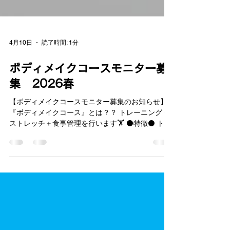
4月10日
読了時間: 1分
ボディメイクコースモニター募
集 2026春
【ボディメイクコースモニター募集のお知らせ】
『ボディメイクコース』とは？？ トレーニング＋
ストレッチ＋食事管理を行います🏋️ ⚫️特徴⚫️ トレ
ーニングだけではなくストレッチも行います🧘 →
筋肉痛にならず次の日に疲れが残りにくい✨ ま
た、酸素BOXも入り放題なので、血流が良くな
り、 疲労回復や免疫力向上効果も期待できます😬
🔴最大の特徴🔴 ボディメイク期間終了後もリバウ
ンドせず “太りにくい身体作り”のメゾットを伝授