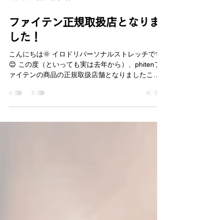
6月7日
読了時間: 1分
ファイテン正規取扱店となりま
した！
こんにちは🌞 イロドリパーソナルストレッチです
😊 この度（といっても実は去年から）、phitenフ
ァイテンの商品の正規取扱店舗となりましたこと
を報告いたします🥳 【ファイテンとは？】 「すべ
ては健康を支えるために」をスローガンに健康を
サポート！アスリートはもちろん、全ての人の
「ボディケアカンパニー」として、健康なカラ
ダ、夢見ることをやめないカラダづくりに貢献し
続ける！ 「ファイテン」という言葉を聞いた方も
少なくないのではないでしょうか？ よく見かける
のはスポーツショップですが、なにもスポーツを
する人だけが使う商品ではありません！ 競技力向
上はもちろんですが、日頃の疲労回復や、疲労を
蓄積させない予防対策にもピッタリな商品がたく
さんあります🙌 そんな商品をイロドリ店舗では全